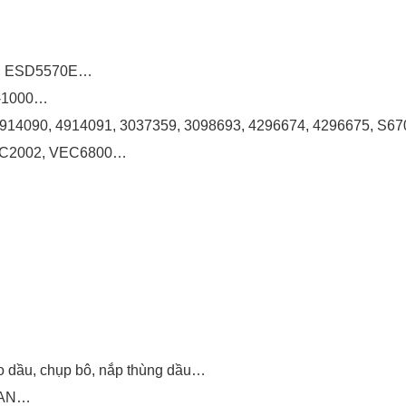
E, ESD5570E…
C-1000…
4914090, 4914091, 3037359, 3098693, 4296674, 4296675, S
1, C2002, VEC6800…
ao dầu, chụp bô, nắp thùng dầu…
SAN…