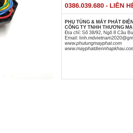
0386.039.680 - LIÊN 
PHỤ TÙNG & MÁY PHÁT ĐIỆ
CÔNG TY TNHH THƯƠNG MẠI
Địa chỉ: Số 38/92, Ngõ 8 Cầu B
Email: linh.mdvietnam2020@gm
www.phutungmayphat.co
www.mayphatdiennhapkhau.co