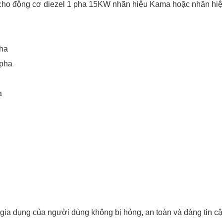
cho động cơ diezel 1 pha 15KW nhãn hiệu Kama hoặc nhãn hi
ha
 pha
a
bị gia dụng của người dùng không bị hỏng, an toàn và đáng tin c