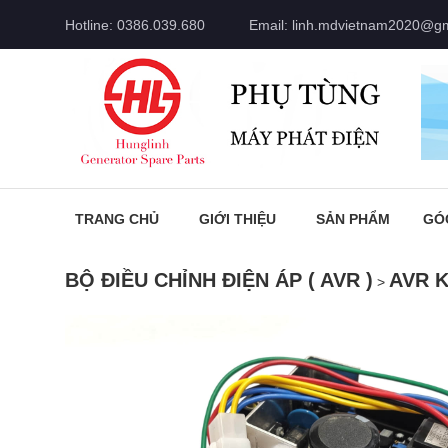
Hotline: 0386.039.680
Email: linh.mdvietnam2020@g
TRANG CHỦ
GIỚI THIỆU
SẢN PHẨM
GÓ
BỘ ĐIỀU CHỈNH ĐIỆN ÁP ( AVR )
AVR 
>