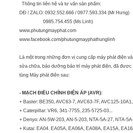
Thông tin liên hệ và tư vấn sản phẩm:
DĐ / ZALO: 0932.552.666 / 0977.593.334 (Mr Hưng)
0985.754.455 (Ms Linh)
www.phutungmayphat.com
www.facebook.com/phutungmayphathunglinh
Là một trong những đơn vị cung cấp máy phát điện và 
sửa chữa, bảo dưỡng bảo trì máy phát điện, đã được 
tùng Máy phát điện sau:
- MẠCH ĐIỀU CHỈNH ĐIỆN ÁP (AVR):
+ Basler: BE350, AVC63-7, AVC63-7F, AVC125-10A
+ Caterpillar: VR6, 341-7755, 235-5725-03...
+ Denyo: AN-5W-203, AN-5-203, NTA-5A-27, NTA-5A
+ Kutai: EA04. EA05A, EA06A, EA08A, EA15A, EA1