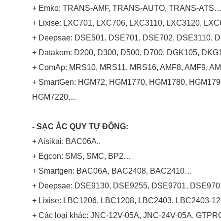
+ Emko: TRANS-AMF, TRANS-AUTO, TRANS-ATS
+ Lixise: LXC701, LXC706, LXC3110, LXC3120, L
+ Deepsae: DSE501, DSE701, DSE702, DSE3110, D
+ Datakom: D200, D300, D500, D700, DGK105, DK
+ ComAp: MRS10, MRS11, MRS16, AMF8, AMF9, AMF
+ SmartGen: HGM72, HGM1770, HGM1780, HGM17
HGM7220,...
- SẠC ẮC QUY TỰ ĐỘNG:
+ Aisikai: BAC06A..
+ Egcon: SMS, SMC, BP2…
+ Smartgen: BAC06A, BAC2408, BAC2410…
+ Deepsae: DSE9130, DSE9255, DSE9701, DSE970
+ Lixise: LBC1206, LBC1208, LBC2403, LBC2403-
+ Các loại khác: JNC-12V-05A, JNC-24V-05A, GTPR