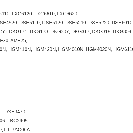
…
XC6110, LXC6120, LXC6610, LXC6620…
SE4520, DSE5110, DSE5120, DSE5210, DSE5220, DSE6010,
G155, DKG171, DKG173, DKG307, DKG317, DKG319, DKG309, 
20, AMF25,...
90N, HGM410N, HGM420N, HGM4010N, HGM4020N, HGM611
1, DSE9470 …
1206, LBC2405…
O, HL BAC06A...