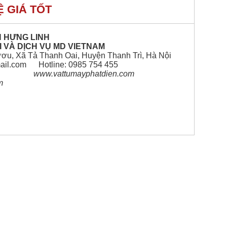
HỆ GIÁ TỐT
N HƯNG LINH
 VÀ DỊCH VỤ MD VIETNAM
ươu, Xã Tả Thanh Oai, Huyện Thanh Trì, Hà Nội
ail.com Hotline: 0985 754 455
m www.vattumayphatdien.com
m