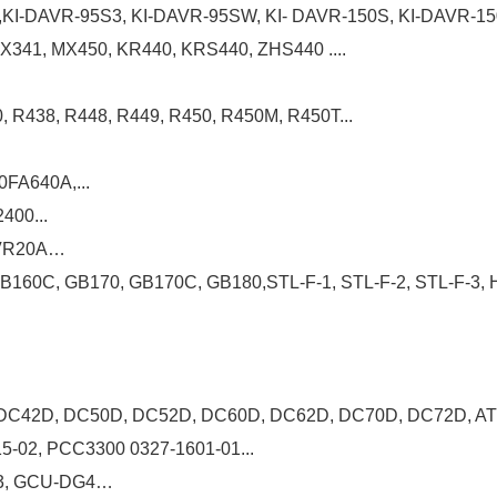
S,KI-DAVR-95S3, KI-DAVR-95SW, KI- DAVR-150S, KI-DAVR-
X341, MX450, KR440, KRS440, ZHS440 ....
, R438, R448, R449, R450, R450M, R450T...
FA640A,...
400...
AVR20A…
 GB160C, GB170, GB170C, GB180,STL-F-1, STL-F-2, STL-F-3
 DC42D, DC50D, DC52D, DC60D, DC62D, DC70D, DC72D, 
5-02, PCC3300 0327-1601-01...
G3, GCU-DG4…