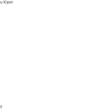
ệu Kipor
ậy