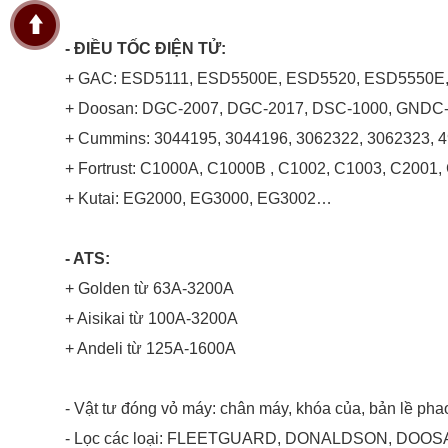
- ĐIỀU TỐC ĐIỆN TỬ:
+ GAC: ESD5111, ESD5500E, ESD5520, ESD5550
+ Doosan: DGC-2007, DGC-2017, DSC-1000, GND
+ Cummins: 3044195, 3044196, 3062322, 3062323, 
+ Fortrust: C1000A, C1000B , C1002, C1003, C200
+ Kutai: EG2000, EG3000, EG3002…
- ATS:
+ Golden từ 63A-3200A
+ Aisikai từ 100A-3200A
+ Andeli từ 125A-1600A
- Vật tư đóng vỏ máy: chân máy, khóa của, bản lề ph
- Lọc các loại: FLEETGUARD, DONALDSON, DOO