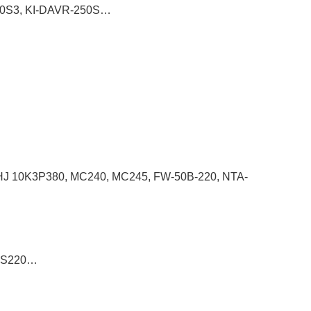
150S3, KI-DAVR-250S…
, HJ 10K3P380, MC240, MC245, FW-50B-220, NTA-
ATS220…