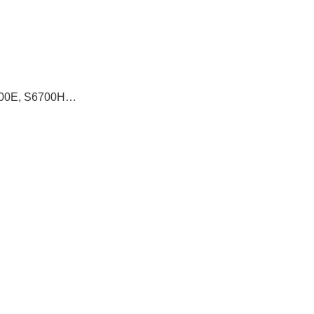
6700E, S6700H…