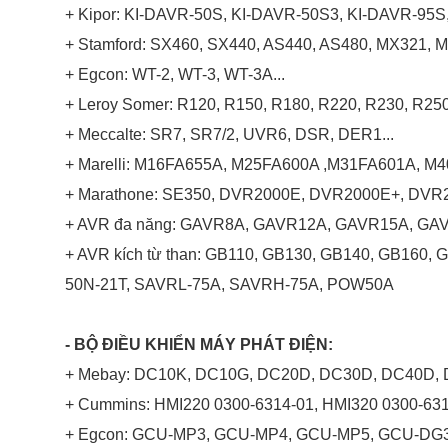
+ Kipor: KI-DAVR-50S, KI-DAVR-50S3, KI-DAVR-95
+ Stamford: SX460, SX440, AS440, AS480, MX321, M
+ Egcon: WT-2, WT-3, WT-3A...
+ Leroy Somer: R120, R150, R180, R220, R230, R250
+ Meccalte: SR7, SR7/2, UVR6, DSR, DER1...
+ Marelli: M16FA655A, M25FA600A ,M31FA601A, M40
+ Marathone: SE350, DVR2000E, DVR2000E+, DVR2
+ AVR đa năng: GAVR8A, GAVR12A, GAVR15A, G
+ AVR kích từ than: GB110, GB130, GB140, GB160,
50N-21T, SAVRL-75A, SAVRH-75A, POW50A
- BỘ ĐIỀU KHIỂN MÁY PHÁT ĐIỆN:
+ Mebay: DC10K, DC10G, DC20D, DC30D, DC40D,
+ Cummins: HMI220 0300-6314-01, HMI320 0300-631
+ Egcon: GCU-MP3, GCU-MP4, GCU-MP5, GCU-D