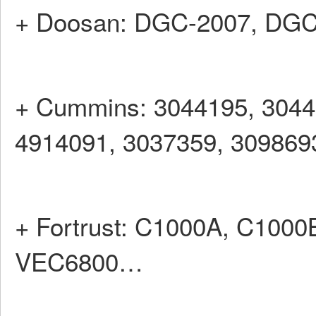
+ Doosan: DGC-2007, DG
+ Cummins: 3044195, 3044
4914091, 3037359, 30986
+ Fortrust: C1000A, C1000
VEC6800…