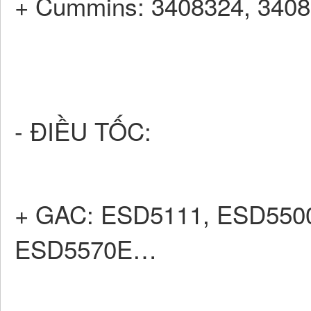
+ Cummins: 3408324, 3408
- ĐIỀU TỐC:
+ GAC: ESD5111, ESD550
ESD5570E…