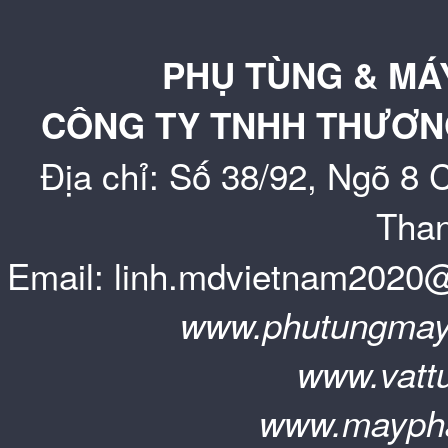
PHỤ TÙNG & MÁ
Bộ điều khiển S
AVR Marelli
Phụ tùng máy ph
CÔNG TY TNHH THƯƠNG
Địa chỉ: Số 38/92, Ngõ 8
Các Loại Khác...
AVR Mecc Alte
Bơm nhiên liệu
Than
Email: linh.mdvietnam202
www.phut
AVR Stamford
Đi ốt (diode)
www.vatt
www.maypha