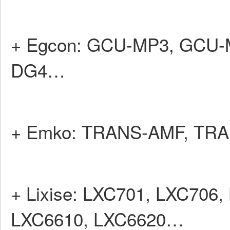
+ Egcon: GCU-MP3, GCU
DG4…
+ Emko: TRANS-AMF, TR
+ Lixise: LXC701, LXC706
LXC6610, LXC6620…