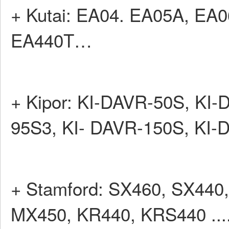
+ Kutai: EA04. EA05A, EA
EA440T…
+ Kipor: KI-DAVR-50S, KI
95S3, KI- DAVR-150S, KI
+ Stamford: SX460, SX440
MX450, KR440, KRS440 ...