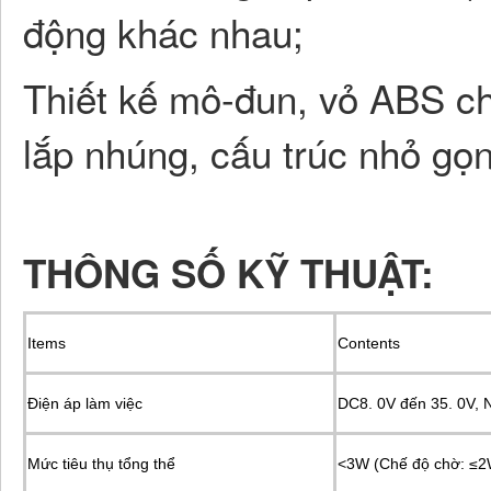
động khác nhau;
Thiết kế mô-đun, vỏ ABS ch
lắp nhúng, cấu trúc nhỏ gọn
THÔNG SỐ KỸ THUẬT:
Items
Contents
Điện áp làm việc
DC8.
0V đến 35. 0V, N
Mức tiêu thụ tổng thể
<3W (Chế độ chờ: ≤2