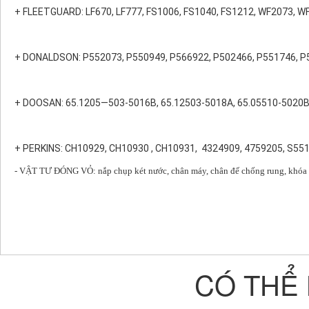
+ FLEETGUARD: LF670, LF777, FS1006, FS1040, FS1212, WF2073, 
+ DONALDSON: P552073, P550949, P566922, P502466, P551746, 
+ DOOSAN: 65.1205—503-5016B, 65.12503-5018A, 65.05510-5020B
+ PERKINS: CH10929, CH10930 , CH10931, 4324909, 4759205, S55
- VẬT TƯ ĐÓNG VỎ: nắp chụp két nước, chân máy, chân đế chống rung, khóa c
CÓ THỂ