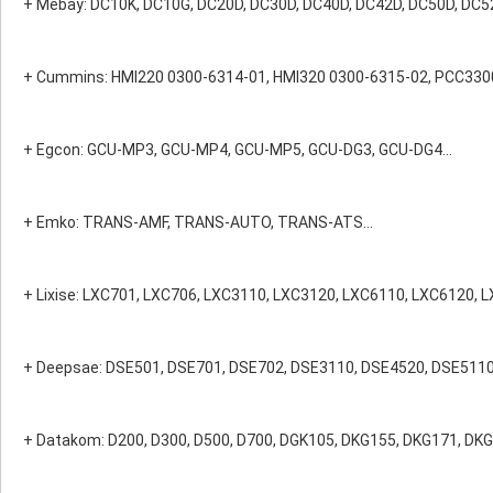
+ Mebay: DC10K, DC10G, DC20D, DC30D, DC40D, DC42D, DC50D, DC5
+ Cummins: HMI220 0300-6314-01, HMI320 0300-6315-02, PCC3300
+ Egcon: GCU-MP3, GCU-MP4, GCU-MP5, GCU-DG3, GCU-DG4…
+ Emko: TRANS-AMF, TRANS-AUTO, TRANS-ATS…
+ Lixise: LXC701, LXC706, LXC3110, LXC3120, LXC6110, LXC6120,
+ Deepsae: DSE501, DSE701, DSE702, DSE3110, DSE4520, DSE5110
+ Datakom: D200, D300, D500, D700, DGK105, DKG155, DKG171, DKG