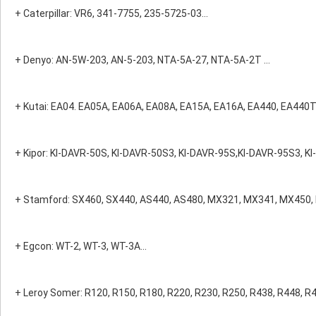
+ Caterpillar: VR6, 341-7755, 235-5725-03...
+ Denyo: AN-5W-203, AN-5-203, NTA-5A-27, NTA-5A-2T …
+ Kutai: EA04. EA05A, EA06A, EA08A, EA15A, EA16A, EA440, EA440
+ Kipor: KI-DAVR-50S, KI-DAVR-50S3, KI-DAVR-95S,KI-DAVR-95S3, 
+ Stamford: SX460, SX440, AS440, AS480, MX321, MX341, MX450, K
+ Egcon: WT-2, WT-3, WT-3A...
+ Leroy Somer: R120, R150, R180, R220, R230, R250, R438, R448, R4