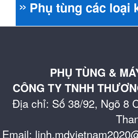
Phụ tùng các loại 
Bộ điều khiển M
AVR Lixise
Doosan / Develo
Bộ điều khiển M
AVR Marathon
Biến dòng đo lư
PHỤ TÙNG & MÁ
Bộ điều khiển S
AVR Marelli
Phụ tùng máy ph
CÔNG TY TNHH THƯƠNG
Địa chỉ: Số 38/92, Ngõ 8
Các Loại Khác...
AVR Mecc Alte
Bơm nhiên liệu
Than
Email: linh.mdvietnam202