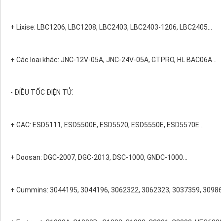
+ Lixise: LBC1206, LBC1208, LBC2403, LBC2403-1206, LBC2405…
+ Các loại khác: JNC-12V-05A, JNC-24V-05A, GTPRO, HL BAC06A...
- ĐIỀU TỐC ĐIỆN TỬ:
+ GAC: ESD5111, ESD5500E, ESD5520, ESD5550E, ESD5570E…
+ Doosan: DGC-2007, DGC-2013, DSC-1000, GNDC-1000…
+ Cummins: 3044195, 3044196, 3062322, 3062323, 3037359, 30986