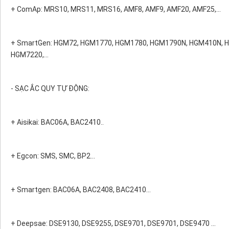
+ ComAp: MRS10, MRS11, MRS16, AMF8, AMF9, AMF20, AMF25,...
+ SmartGen: HGM72, HGM1770, HGM1780, HGM1790N, HGM410N,
HGM7220,...
- SẠC ẮC QUY TỰ ĐỘNG:
+ Aisikai: BAC06A, BAC2410..
+ Egcon: SMS, SMC, BP2…
+ Smartgen: BAC06A, BAC2408, BAC2410…
+ Deepsae: DSE9130, DSE9255, DSE9701, DSE9701, DSE9470 …