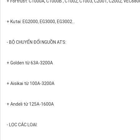
+ Fortrust: C1000A, C1000B , C1002, C1003, C2001, C2002, VEC68
+ Kutai: EG2000, EG3000, EG3002…
- BỘ CHUYỂN ĐỔI NGUỒN ATS:
+ Golden từ 63A-3200A
+ Aisikai từ 100A-3200A
+ Andeli từ 125A-1600A
- LỌC CÁC LOẠI: