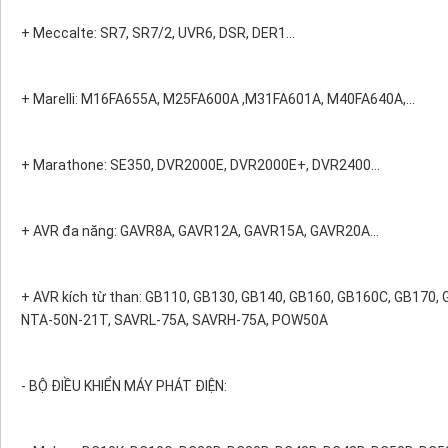
+ Meccalte: SR7, SR7/2, UVR6, DSR, DER1...
+ Marelli: M16FA655A, M25FA600A ,M31FA601A, M40FA640A,...
+ Marathone: SE350, DVR2000E, DVR2000E+, DVR2400...
+ AVR đa năng: GAVR8A, GAVR12A, GAVR15A, GAVR20A…
+ AVR kích từ than: GB110, GB130, GB140, GB160, GB160C, GB170,
NTA-50N-21T, SAVRL-75A, SAVRH-75A, POW50A
- BỘ ĐIỀU KHIỂN MÁY PHÁT ĐIỆN: