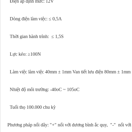
Điện áp định mức: 12V
Dòng điện làm việc: ≤ 0,5A
Thời gian hành trình: ≤ 1,5S
Lực kéo: ≥100N
Làm việc làm việc 40mm ± 1mm ​​Van tiết lưu điện 80mm ± 1mm
Nhiệt độ môi trường: -40oC ~ 105oC
Tuổi thọ 100.000 chu kỳ
Phương pháp nối dây: "+" nối với dương bình ắc quy, "-" nối với