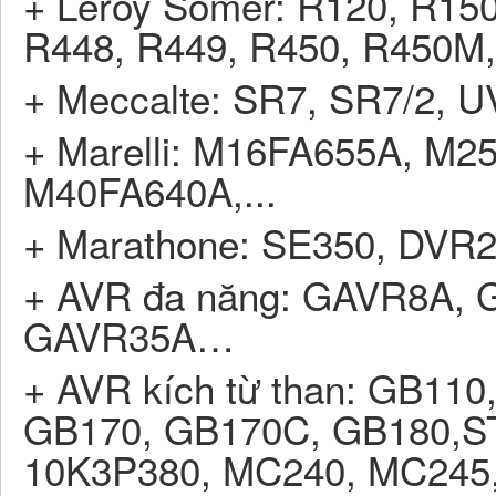
+ Leroy Somer: R120, R150
R448, R449, R450, R450M,
+ Meccalte: SR7, SR7/2, 
+ Marelli: M16FA655A, M
M40FA640A,...
+ Marathone: SE350, DVR
+ AVR đa năng: GAVR8A,
GAVR35A…
+ AVR kích từ than: GB11
GB170, GB170C, GB180,STL
10K3P380, MC240, MC245,