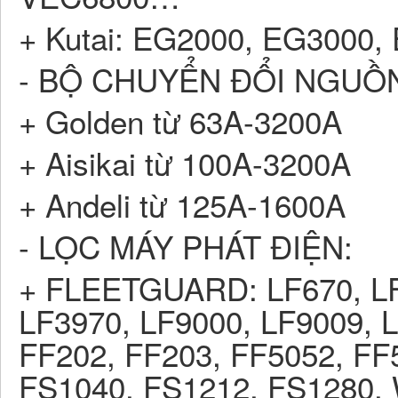
+ Kutai: EG2000, EG3000
- BỘ CHUYỂN ĐỔI NGUỒN
+ Golden từ 63A-3200A
+ Aisikai từ 100A-3200A
+ Andeli từ 125A-1600A
- LỌC MÁY PHÁT ĐIỆN:
+ FLEETGUARD: LF670, LF
LF3970, LF9000, LF9009, 
FF202, FF203, FF5052, FF
FS1040, FS1212, FS1280,