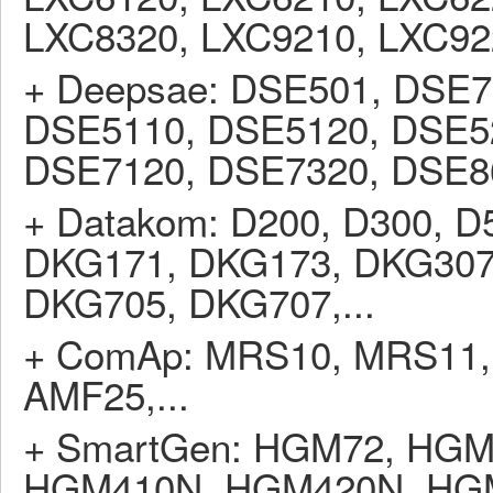
LXC8320, LXC9210, LXC9
+ Deepsae: DSE501, DSE7
DSE5110, DSE5120, DSE5
DSE7120, DSE7320, DSE86
+ Datakom: D200, D300, D
DKG171, DKG173, DKG307
DKG705, DKG707,...
+ ComAp: MRS10, MRS11,
AMF25,...
+ SmartGen: HGM72, HG
HGM410N, HGM420N, HG