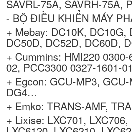
SAVRL-75A, SAVRH-75A,
- BỘ ĐIỀU KHIỂN MÁY PH
+ Mebay: DC10K, DC10G,
DC50D, DC52D, DC60D, 
+ Cummins: HMI220 0300-6
02, PCC3300 0327-1601-01.
+ Egcon: GCU-MP3, GCU
DG4…
+ Emko: TRANS-AMF, TR
+ Lixise: LXC701, LXC706
LXC6120, LXC6210, LXC62