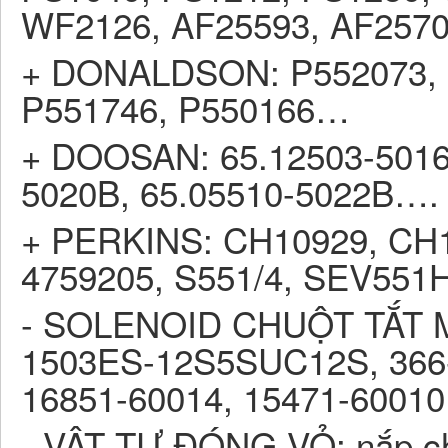
WF2126, AF25593, AF257
+ DONALDSON: P552073, P
P551746, P550166…
+ DOOSAN: 65.12503-5016B
5020B, 65.05510-5022B….
+ PERKINS: CH10929, CH1
4759205, S551/4, SEV551
- SOLENOID CHUỘT TẮT MÁ
1503ES-12S5SUC12S, 366-
16851-60014, 15471-6001
- VẬT TƯ ĐÓNG VỎ: nắp chụ