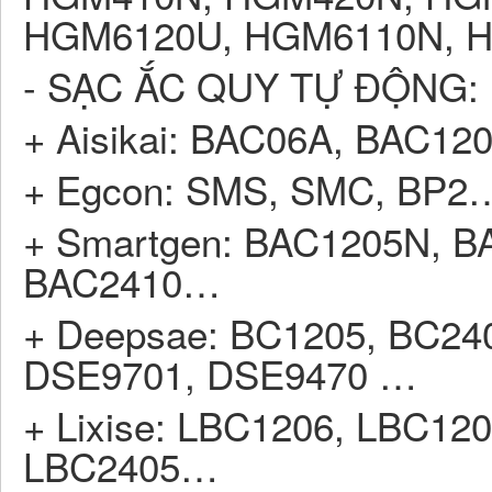
HGM6120U, HGM6110N, H
- SẠC ẮC QUY TỰ ĐỘNG:
+ Aisikai: BAC06A, BAC12
+ Egcon: SMS, SMC, BP2
+ Smartgen: BAC1205N, B
BAC2410…
+ Deepsae: BC1205, BC24
DSE9701, DSE9470 …
+ Lixise: LBC1206, LBC12
LBC2405…