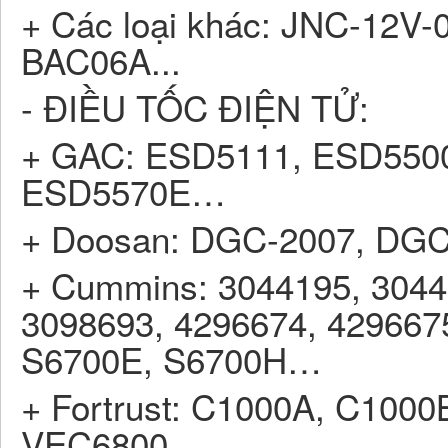
+ Các loại khác: JNC-12V
BAC06A...
- ĐIỀU TỐC ĐIỆN TỬ:
+ GAC: ESD5111, ESD550
ESD5570E…
+ Doosan: DGC-2007, DG
+ Cummins: 3044195, 3044
3098693, 4296674, 4296675
S6700E, S6700H…
+ Fortrust: C1000A, C1000
VEC6800…