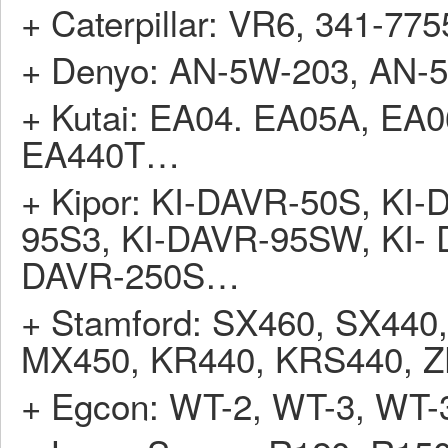
+ Caterpillar: VR6, 341-775
+ Denyo: AN-5W-203, AN-5
+ Kutai: EA04. EA05A, EA
EA440T…
+ Kipor: KI-DAVR-50S, KI
95S3, KI-DAVR-95SW, KI- 
DAVR-250S…
+ Stamford: SX460, SX440
MX450, KR440, KRS440, ZH
+ Egcon: WT-2, WT-3, WT-