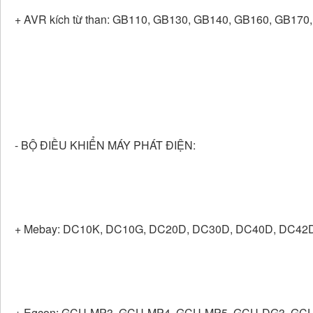
+ AVR kích từ than: GB110, GB130, GB140, GB160, GB17
- BỘ ĐIỀU KHIỂN MÁY PHÁT ĐIỆN:
+ Mebay: DC10K, DC10G, DC20D, DC30D, DC40D, DC42
+ Egcon: GCU-MP3, GCU-MP4, GCU-MP5, GCU-DG3, G