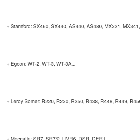
+ Stamford: SX460, SX440, AS440, AS480, MX321, MX341,
+ Egcon: WT-2, WT-3, WT-3A...
+ Leroy Somer: R220, R230, R250, R438, R448, R449, R45
+ Meccalte: SR7, SR7/2, UVR6, DSR, DER1...