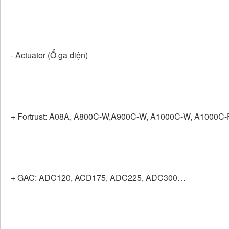
- Actuator (Ổ ga điện)
+ Fortrust: A08A, A800C-W,A900C-W, A1000C-W, A1000C
+ GAC: ADC120, ACD175, ADC225, ADC300…