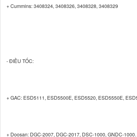
+ Cummins: 3408324, 3408326, 3408328, 3408329
- ĐIỀU TỐC:
+ GAC: ESD5111, ESD5500E, ESD5520, ESD5550E, ES
+ Doosan: DGC-2007, DGC-2017, DSC-1000, GNDC-100