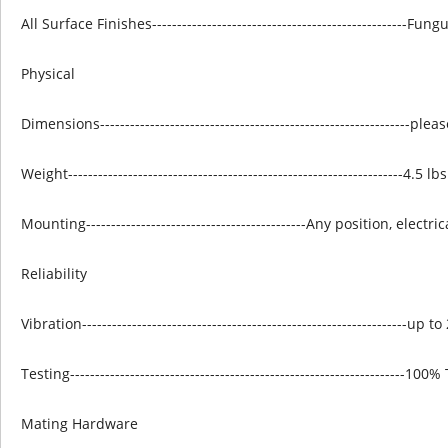
All Surface Finishes---------------------------------------------------
Physical
Dimensions--------------------------------------------------------------
Weight-------------------------------------------------------------------4.5 
Mounting--------------------------------------------Any position, elec
Reliability
Vibration-----------------------------------------------------------------u
Testing-------------------------------------------------------------------100
Mating Hardware