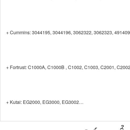
+ Cummins: 3044195, 3044196, 3062322, 3062323, 49140
+ Fortrust: C1000A, C1000B , C1002, C1003, C2001, C20
+ Kutai: EG2000, EG3000, EG3002…