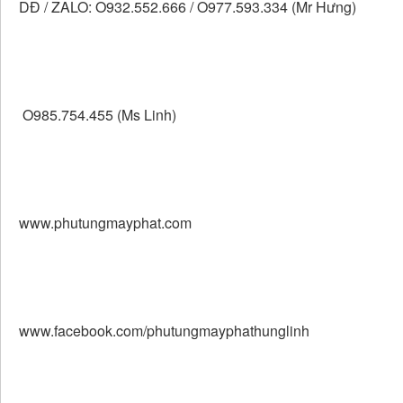
DĐ / ZALO: O932.552.666 / O977.593.334 (Mr Hưng)
O985.754.455 (Ms Linh)
www.phutungmayphat.com
www.facebook.com/phutungmayphathunglinh