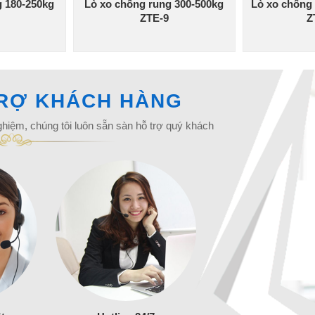
g 180-250kg
Lò xo chống rung 300-500kg
Lò xo chống
ZTE-9
Z
TRỢ KHÁCH HÀNG
ghiệm, chúng tôi luôn sẵn sàn hỗ trợ quý khách