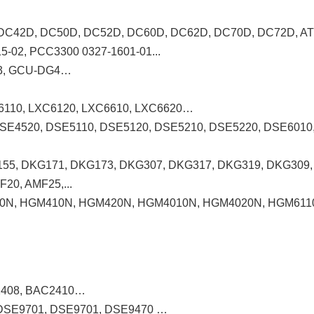
 DC42D, DC50D, DC52D, DC60D, DC62D, DC70D, DC72D, 
5-02, PCC3300 0327-1601-01...
G3, GCU-DG4…
…
XC6110, LXC6120, LXC6610, LXC6620…
DSE4520, DSE5110, DSE5120, DSE5210, DSE5220, DSE6010
G155, DKG171, DKG173, DKG307, DKG317, DKG319, DKG309, 
20, AMF25,...
90N, HGM410N, HGM420N, HGM4010N, HGM4020N, HGM611
2408, BAC2410…
 DSE9701, DSE9701, DSE9470 …