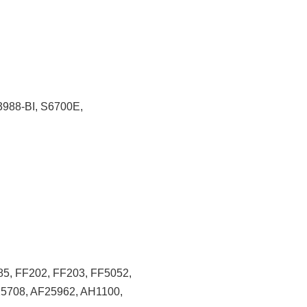
3988-BI, S6700E,
5, FF202, FF203, FF5052,
5708, AF25962, AH1100,