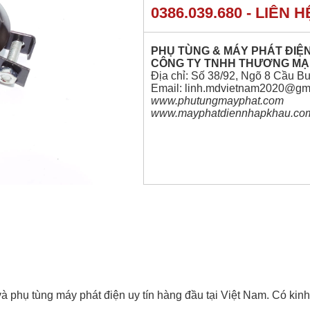
0386.039.680 - LIÊN 
PHỤ TÙNG & MÁY PHÁT ĐIỆ
CÔNG TY TNHH THƯƠNG MẠI
Địa chỉ: Số 38/92, Ngõ 8 Cầu B
Email: linh.mdvietnam2020@gm
www.phutungmayphat.co
www.mayphatdiennhapkhau.co
 phụ tùng máy phát điện uy tín hàng đầu tại Việt Nam. Có kin