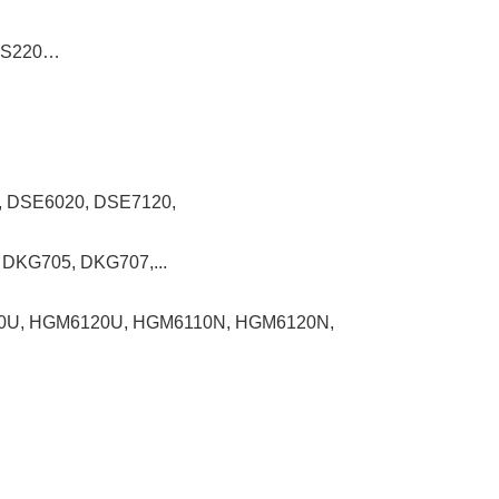
ATS220…
, DSE6020, DSE7120,
DKG705, DKG707,...
0U, HGM6120U, HGM6110N, HGM6120N,