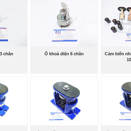
 3 chân
Ổ khoá điện 6 chân
Cảm biến nh
1