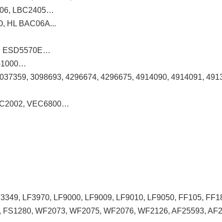
1206, LBC2405…
O, HL BAC06A...
E, ESD5570E…
C-1000…
037359, 3098693, 4296674, 4296675, 4914090, 4914091, 491
1, C2002, VEC6800…
349, LF3970, LF9000, LF9009, LF9010, LF9050, FF105, FF18
, FS1280, WF2073, WF2075, WF2076, WF2126, AF25593, AF2