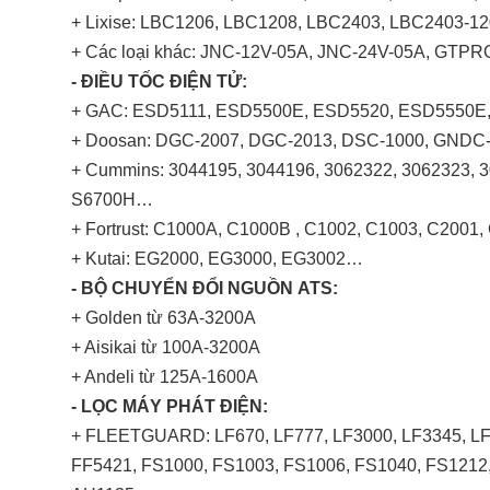
+ Lixise: LBC1206, LBC1208, LBC2403, LBC2403-
+ Các loại khác: JNC-12V-05A, JNC-24V-05A, GTPR
- ĐIỀU TỐC ĐIỆN TỬ:
+ GAC: ESD5111, ESD5500E, ESD5520, ESD5550
+ Doosan: DGC-2007, DGC-2013, DSC-1000, GND
+ Cummins: 3044195, 3044196, 3062322, 3062323, 3
S6700H…
+ Fortrust: C1000A, C1000B , C1002, C1003, C200
+ Kutai: EG2000, EG3000, EG3002…
- BỘ CHUYỂN ĐỔI NGUỒN ATS:
+ Golden từ 63A-3200A
+ Aisikai từ 100A-3200A
+ Andeli từ 125A-1600A
- LỌC MÁY PHÁT ĐIỆN:
+ FLEETGUARD: LF670, LF777, LF3000, LF3345, LF3
FF5421, FS1000, FS1003, FS1006, FS1040, FS1212