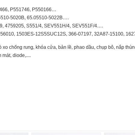
466, P551746, P550166…
5510-5020B, 65.05510-5022B….
, 4759205, S551/4, SEV551H/4, SEV551F/4….
56010, 1503ES-12S5SUC12S, 366-07197, 32A87-15100, 1627
ò xo chống rung, khóa cửa, bản lề, phao dầu, chụp bô, nắp thùn
mát, diode,....