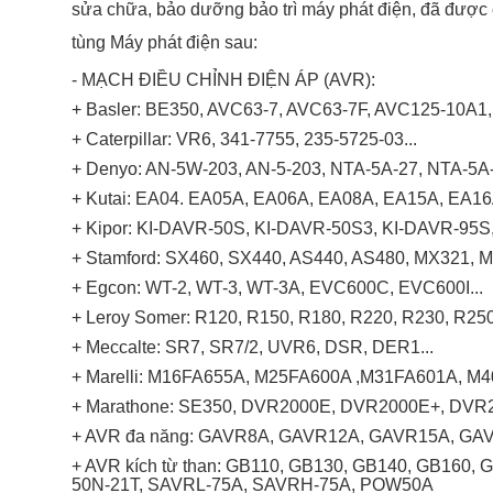
sửa chữa, bảo dưỡng bảo trì máy phát điện, đã được 
tùng Máy phát điện sau:
- MẠCH ĐIỀU CHỈNH ĐIỆN ÁP (AVR):
+ Basler: BE350, AVC63-7, AVC63-7F, AVC125-10A
+ Caterpillar: VR6, 341-7755, 235-5725-03...
+ Denyo: AN-5W-203, AN-5-203, NTA-5A-27, NTA-5A
+ Kutai: EA04. EA05A, EA06A, EA08A, EA15A, EA1
+ Kipor: KI-DAVR-50S, KI-DAVR-50S3, KI-DAVR-95
+ Stamford: SX460, SX440, AS440, AS480, MX321, M
+ Egcon: WT-2, WT-3, WT-3A, EVC600C, EVC600I...
+ Leroy Somer: R120, R150, R180, R220, R230, R250
+ Meccalte: SR7, SR7/2, UVR6, DSR, DER1...
+ Marelli: M16FA655A, M25FA600A ,M31FA601A, M40
+ Marathone: SE350, DVR2000E, DVR2000E+, DVR2
+ AVR đa năng: GAVR8A, GAVR12A, GAVR15A, G
+ AVR kích từ than: GB110, GB130, GB140, GB160,
50N-21T, SAVRL-75A, SAVRH-75A, POW50A