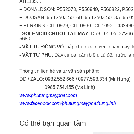
AH1135…
+ DONALDSON: P552073, P550949, P566922, P502
+ DOOSAN: 65.12503-5016B, 65.12503-5018A, 65.0
+ PERKINS: CH10929, CH10930 , CH10931, 4324909
- SOLENOID CHUỘT TẮT MÁY:
D59-105-05, 37V66-
5680…
- VẬT TƯ ĐÓNG VỎ:
nắp chụp két nước, chân máy, l
- VẬT TƯ PHỤ:
Dây curoa, cảm biến, củ đề, nước làm 
Thông tin liên hệ và tư vấn sản phẩm:
DĐ / ZALO: 0932.552.666 / 0977.593.334 (Mr Hưng)
0985.754.455 (Ms Linh)
www.phutungmayphat.com
www.facebook.com/phutungmayphathunglinh
Có thể bạn quan tâm