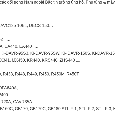
các đối trong Nam ngoài Bắc tin tưởng ủng hộ. Phụ tùng & máy
1, AVC125-10B1, DECS-150…
-2T …
6A, EA440, EA440T…
S,KI-DAVR-95S3, KI-DAVR-95SW, KI- DAVR-150S, KI-DAVR-
X341, MX450, KR440, KRS440, ZHS440 ....
, R438, R448, R449, R450, R450M, R450T...
FA640A,...
400...
AVR20A, GAVR35A…
 GB160C, GB170, GB170C, GB180,STL-F-1, STL-F-2, STL-F-3