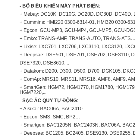
- BỘ ĐIỀU KHIỂN MÁY PHÁT ĐIỆN:
+ Mebay: DC10K, DC10G, DC20D, DC30D, DC40D,
+ Cummins: HMI220 0300-6314-01, HMI320 0300-631
+ Egcon: GCU-MP3, GCU-MP4, GCU-MP5, GCU-D
+ Emko: TRANS-AMF, TRANS-AUTO, TRANS-ATS
+ Lixise: LXC701, LXC706, LXC3110, LXC3120, L
+ Deepsae: DSE501, DSE701, DSE702, DSE3110, 
DSE7320, DSE8610,...
+ Datakom: D200, D300, D500, D700, DGK105, DK
+ ComAp: MRS10, MRS11, MRS16, AMF8, AMF9, AMF
+ SmartGen: HGM72, HGM1770, HGM1780, HGM17
HGM7220,...
- SẠC ẮC QUY TỰ ĐỘNG:
+ Aisikai: BAC06A, BAC2410..
+ Egcon: SMS, SMC, BP2…
+ Smartgen: BAC1205N, BAC2403N, BAC06A, BAC
+ Deepsae: BC1205, BC2405, DSE9130, DSE9255,