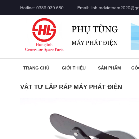
Hotline: 0386.039.680
Email: linh.mdvietnam2020@g
TRANG CHỦ
GIỚI THIỆU
SẢN PHẨM
GÓ
VẬT TƯ LẮP RÁP MÁY PHÁT ĐIỆN