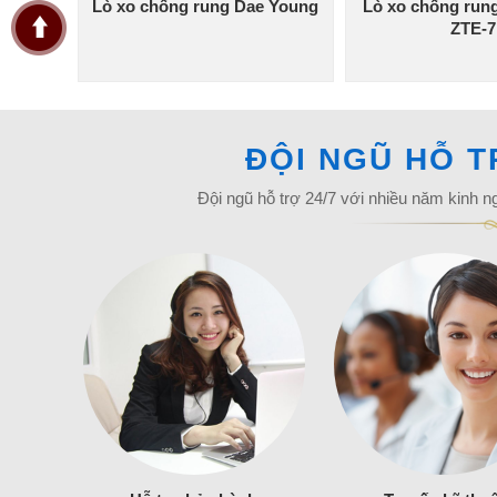
Lò xo chống rung Dae Young
Lò xo chống run
ZTE-7
ĐỘI NGŨ HỖ 
Đội ngũ hỗ trợ 24/7 với nhiều năm kinh n