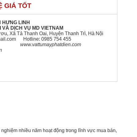
HỆ GIÁ TỐT
N HƯNG LINH
 VÀ DỊCH VỤ MD VIETNAM
ươu, Xã Tả Thanh Oai, Huyện Thanh Trì, Hà Nội
ail.com Hotline: 0985 754 455
m www.vattumayphatdien.com
m
h nghiệm nhiều năm hoạt động trong lĩnh vực mua bán,