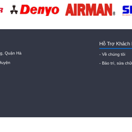
Hỗ Trợ Khách
ng, Quận Hà
- Về chúng tôi
Huyện
- Bảo trì, sửa ch