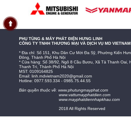
PHỤ TÙNG & MÁY PHÁT ĐIỆN HƯNG LINH
CÔNG TY TNHH THƯƠNG MẠI VÀ DỊCH VỤ MD VIETNAM
* Địa chỉ: Số 151, Khu Dân Cư Mới Đa Sỹ, Phường Kiến Hư
Đông, Thành Phố Hà Nội
* Cửa hàng: Số 38/92, Ngõ 8 Cầu Bươu, Xã Tả Thanh Oai, 
Thanh Trì, Thành Phố Hà Nội
MST: 0109164825
Email: linh.mdvietnam2020@gmail.com
Hotline: 0977.593.334 - 0985.75.44.55
Bản quyền thuộc về:
www.phutungmayphat.com
www.vattumayphatdien.com
www.mayphatdiennhapkhau.com
2018 All Rights Reserved