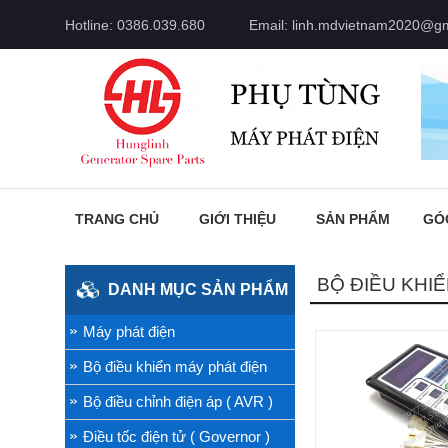
Hotline: 0386.039.680
Email: linh.mdvietnam2020@g
TRANG CHỦ
GIỚI THIỆU
SẢN PHẨM
GÓ
BỘ ĐIỀU KHI
DANH MỤC SẢN PHẨM
Máy phát điện
Bộ điều khiển máy phát điện
Bộ điều chỉnh điện áp ( AVR )
Điều tốc điện tử ( Governor )