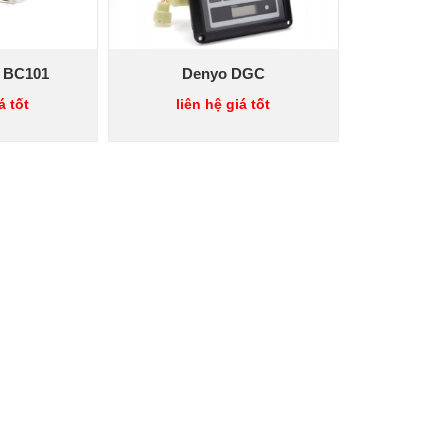
 BC101
Denyo DGC
á tốt
liên hệ giá tốt