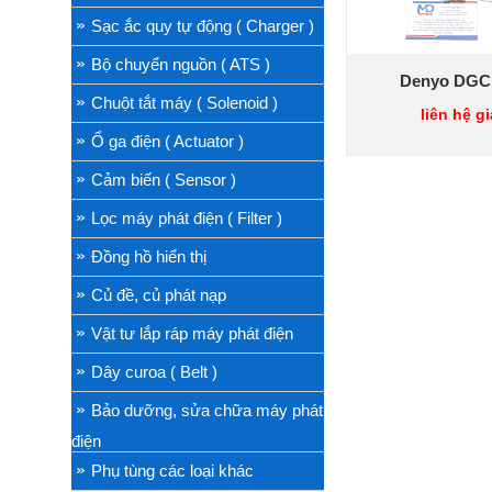
Sạc ắc quy tự động ( Charger )
Bộ chuyển nguồn ( ATS )
Denyo DGC
Chuột tắt máy ( Solenoid )
liên hệ gi
Ổ ga điện ( Actuator )
Cảm biến ( Sensor )
Lọc máy phát điện ( Filter )
Đồng hồ hiển thị
Củ đề, củ phát nạp
Vật tư lắp ráp máy phát điện
Dây curoa ( Belt )
Bảo dưỡng, sửa chữa máy phát
điện
Phụ tùng các loại khác