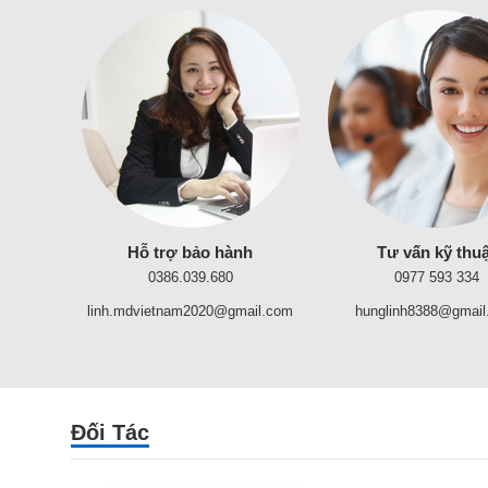
Hỗ trợ bảo hành
Tư vấn kỹ thuậ
0386.039.680
0977 593 334
linh.mdvietnam2020@gmail.com
hunglinh8388@gmail
Đối Tác